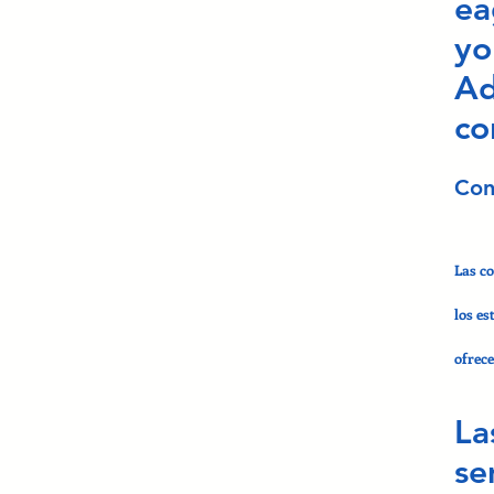
ea
yo
Ad
co
Con
Las c
los e
ofrece
La
se