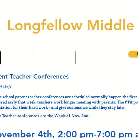
Longfellow Middle
Families
Afterschool
Events
ent Teacher Conferences
l abajo
e school parent teacher conferences are scheduled normally happen the firs
sed early that week, teachers work longer meeting with parents. The PTA pro
iation for their hard work - and give sustenance while they stay late.
t Teacher conferences are the Week of Nov. 2nd:
vember 4th, 2:00 pm-7:00 pm