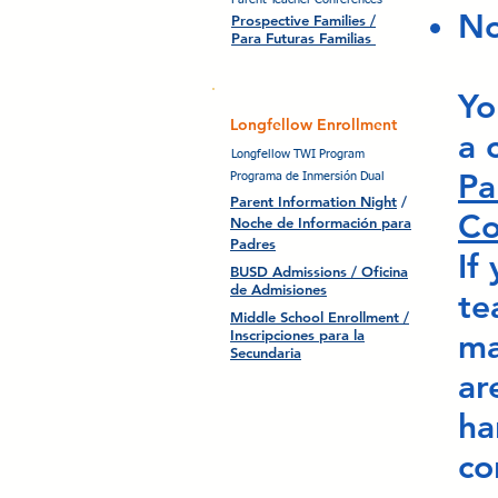
No
Prospective Families /
Para Futuras Familias
Yo
Longfellow Enrollment
a 
Longfellow TWI Program
Pa
Programa de Inmersión Dual
Parent Information Night
/
Co
Noche de Información para
Padres
If
BUSD Admissions / Oficina
de Admisiones
te
Middle School Enrollment /
Inscripciones para la
ma
Secundaria
ar
ha
co