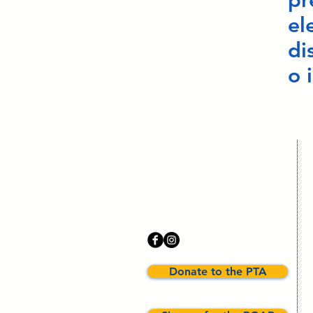
pr
el
di
o 
Longfellow Middle School
1701 San Pablo Ave, Berkeley
CA 94702
Tel: 510-644-6360
Fax: 510-644-8707
Donate to the PTA