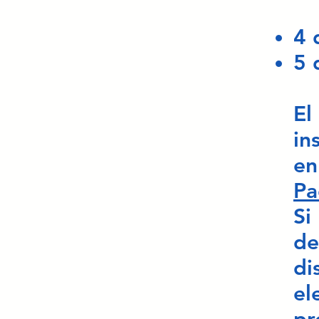
4 
5 
El
in
en
Pa
Si
de
di
el