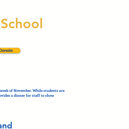
 School
Traducir este sitio
Donate
t week of November. While students are
vides a dinner for staff to show
 and