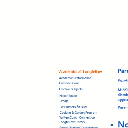
About
Students
Par
Academics at Longfellow
Academic Performance
Españo
Common Core
Middl
Elective Subjects
dismis
Maker Space
apprec
Umoja
Paren
TWI-Inmersión Dual
Cooking & Garden Program
WritersCoach Connection
No
Longfellow Library
Parent Teacher Conferences