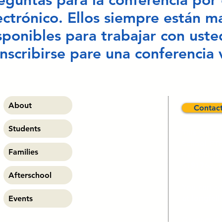
eguntas para la conferencia por
ectrónico. Ellos siempre están m
sponibles para trabajar con uste
inscribirse pare una conferencia
About
Contact
Students
This websi
School PTA
Families
Parents Te
6181762, a
Afterschool
You can co
at
longfel
Events
Contact t