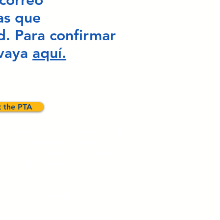
 correo
as que
d. Para confirmar
 vaya
aquí
.
 the PTA
te is run by the Longfellow Middle
 (PTA California Congress of
achers and Students Inc.), EIN 94-
 501(c)(3) nonprofit.
ntact us
low.pta.busd@gmail.com
.
he PTA Communications Team at: