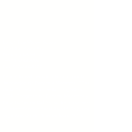
Longfellow Middle School
1701 San Pablo Ave,
Berkeley CA 94702
Tel:
510-644-6360
Fax: 510-644-8707
Este sitio web es administrado por la
Asociación de Padres y Maestros (PTA)
de la Escuela Intermedia Longfellow
(PTA, Congreso de Padres, Maestros y
Estudiantes de California, Inc.), número
de identificación fiscal
94-6181762
, una
organización sin fines de lucro 501(c)
(3).